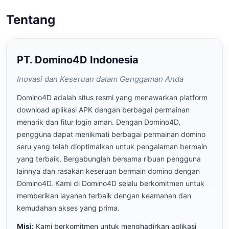
Tentang
PT. Domino4D Indonesia
Inovasi dan Keseruan dalam Genggaman Anda
Domino4D adalah situs resmi yang menawarkan platform
download aplikasi APK dengan berbagai permainan
menarik dan fitur login aman. Dengan Domino4D,
pengguna dapat menikmati berbagai permainan domino
seru yang telah dioptimalkan untuk pengalaman bermain
yang terbaik. Bergabunglah bersama ribuan pengguna
lainnya dan rasakan keseruan bermain domino dengan
Domino4D. Kami di Domino4D selalu berkomitmen untuk
memberikan layanan terbaik dengan keamanan dan
kemudahan akses yang prima.
Misi:
Kami berkomitmen untuk menghadirkan aplikasi