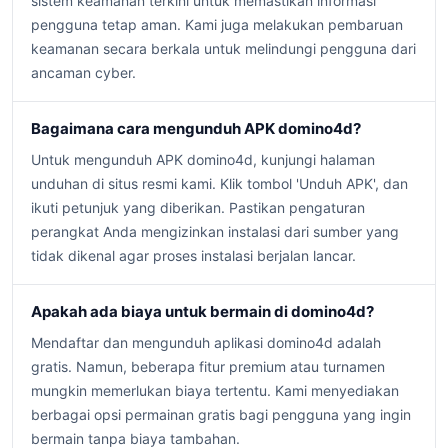
sistem keamanan terkini untuk memastikan informasi
pengguna tetap aman. Kami juga melakukan pembaruan
keamanan secara berkala untuk melindungi pengguna dari
ancaman cyber.
Bagaimana cara mengunduh APK domino4d?
Untuk mengunduh APK domino4d, kunjungi halaman
unduhan di situs resmi kami. Klik tombol 'Unduh APK', dan
ikuti petunjuk yang diberikan. Pastikan pengaturan
perangkat Anda mengizinkan instalasi dari sumber yang
tidak dikenal agar proses instalasi berjalan lancar.
Apakah ada biaya untuk bermain di domino4d?
Mendaftar dan mengunduh aplikasi domino4d adalah
gratis. Namun, beberapa fitur premium atau turnamen
mungkin memerlukan biaya tertentu. Kami menyediakan
berbagai opsi permainan gratis bagi pengguna yang ingin
bermain tanpa biaya tambahan.