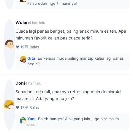
kalau udah ngerti mainnya!
Wulan
4 hari lalu
Cuaca lagi panas banget, paling enak minum es teh. Apa
minuman favorit kalian pas cuaca terik?
♥ 19
💬 Balas
Gita
Es kelapa muda paling mantap kalau lagi panas
begini!
Doni
4 hari lalu
Seharian kerja full, enaknya refreshing main domino4d
malam ini. Ada yang mau join?
♥ 17
💬 Balas
Yuni
Boleh banget! Ajak yang lain juga biar makin
seru.