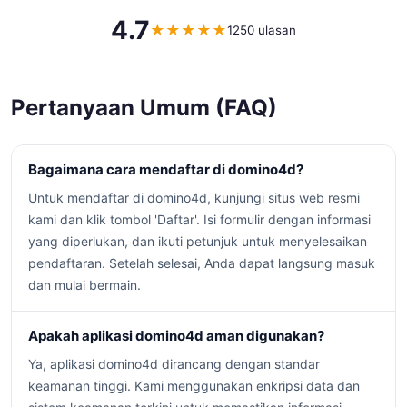
4.7
★
★
★
★
★
1250 ulasan
Pertanyaan Umum (FAQ)
Bagaimana cara mendaftar di domino4d?
Untuk mendaftar di domino4d, kunjungi situs web resmi
kami dan klik tombol 'Daftar'. Isi formulir dengan informasi
yang diperlukan, dan ikuti petunjuk untuk menyelesaikan
pendaftaran. Setelah selesai, Anda dapat langsung masuk
dan mulai bermain.
Apakah aplikasi domino4d aman digunakan?
Ya, aplikasi domino4d dirancang dengan standar
keamanan tinggi. Kami menggunakan enkripsi data dan