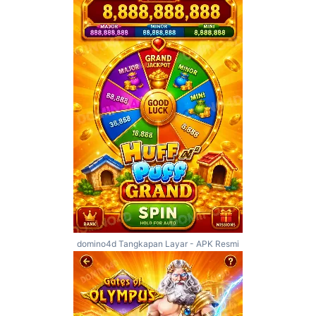
domino4d Tangkapan Layar - APK Resmi