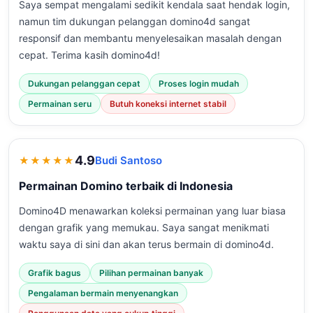
Saya sempat mengalami sedikit kendala saat hendak login,
namun tim dukungan pelanggan domino4d sangat
responsif dan membantu menyelesaikan masalah dengan
cepat. Terima kasih domino4d!
Dukungan pelanggan cepat
Proses login mudah
Permainan seru
Butuh koneksi internet stabil
4.9
Budi Santoso
★★★★★
Permainan Domino terbaik di Indonesia
Domino4D menawarkan koleksi permainan yang luar biasa
dengan grafik yang memukau. Saya sangat menikmati
waktu saya di sini dan akan terus bermain di domino4d.
Grafik bagus
Pilihan permainan banyak
Pengalaman bermain menyenangkan