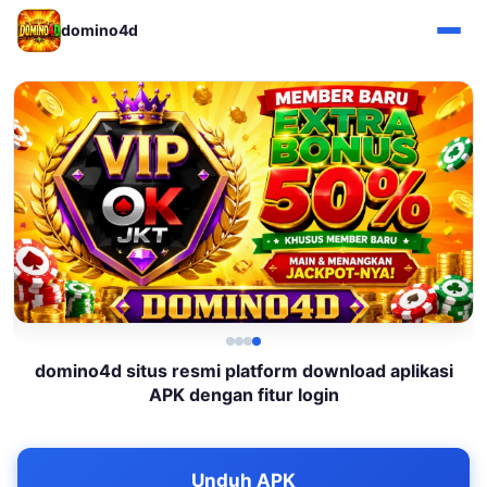
domino4d
domino4d situs resmi platform download aplikasi
APK dengan fitur login
Unduh APK