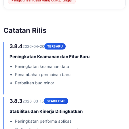
Penggunaan data yang cukup tinggi
Catatan Rilis
3.8.4
2026-04-20
TERBARU
Peningkatan Keamanan dan Fitur Baru
Peningkatan keamanan data
Penambahan permainan baru
Perbaikan bug minor
3.8.3
2026-03-15
STABILITAS
Stabilitas dan Kinerja Ditingkatkan
Peningkatan performa aplikasi